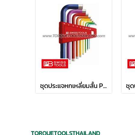
ชุดประแจหกเหลี่ยมสั้น PB210H-10RB
TORQUETOOLSTHAILAND