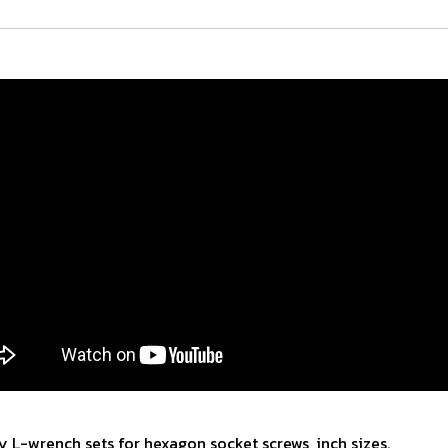
ey L-wrench sets for hexagon socket screws, inch sizes.