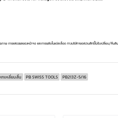
ยภาพ การแสดงผลของหน้าจอ และการผลิตในแต่ละล็อต ทางบริษัทฯขอสงวนสิทธิ์ไม่รับเปลี่ยน/คืนสิน
กเหลี่ยมสั้น
PB SWISS TOOLS
PB213Z-5/16