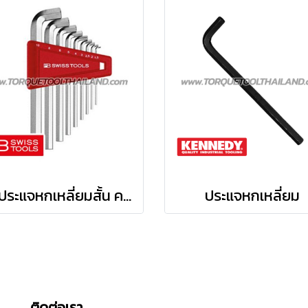
ชุดประแจหกเหลี่ยมสั้น คอสั้น PB2210H
ประแจหกเหลี่ยม
ติดต่อเรา