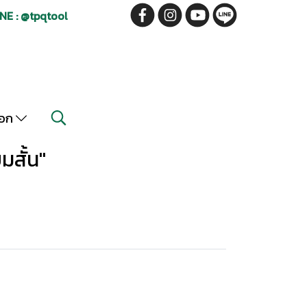
NE : @tpqtool
็อก
มสั้น"