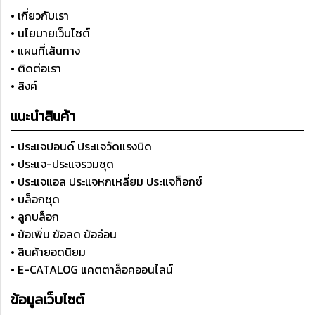
• เกี่ยวกับเรา
• นโยบายเว็บไซต์
• แผนที่เส้นทาง
• ติดต่อเรา
• ลิงค์
แนะนำสินค้า
• ประแจปอนด์ ประแจวัดแรงบิด
• ประแจ-ประแจรวมชุด
• ประแจแอล ประแจหกเหลี่ยม ประแจท็อกซ์
• บล็อกชุด
• ลูกบล็อก
• ข้อเพิ่ม ข้อลด ข้ออ่อน
• สินค้ายอดนิยม
• E-CATALOG แคตตาล็อคออนไลน์
ข้อมูลเว็บไซต์