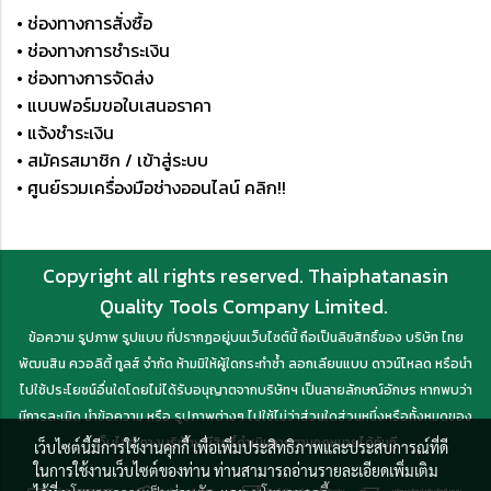
• ช่องทางการสั่งซื้อ
• ช่องทางการชำระเงิน
• ช่องทางการจัดส่ง
• แบบฟอร์มขอใบเสนอราคา
• แจ้งชำระเงิน
• สมัครสมาชิก / เข้าสู่ระบบ
• ศูนย์รวมเครื่องมือช่างออนไลน์ คลิก!!
Copyright all rights reserved. Thaiphatanasin
Quality Tools Company Limited.
ข้อความ รูปภาพ รูปแบบ ที่ปรากฏอยู่บนเว็บไซต์นี้ ถือเป็นลิขสิทธิ์ของ บริษัท ไทย
พัฒนสิน ควอลิตี้ ทูลส์ จำกัด ห้ามมิให้ผู้ใดกระทำซ้ำ ลอกเลียนแบบ ดาวน์โหลด หรือนำ
ไปใช้ประโยชน์อื่นใดโดยไม่ได้รับอนุญาตจากบริษัทฯ เป็นลายลักษณ์อักษร หากพบว่า
มีการละเมิด นำข้อความ หรือ รูปภาพต่างๆ ไปใช้ไม่ว่าส่วนใดส่วนหนึ่งหรือทั้งหมดของ
เว็บไซต์ ทางบริษัทฯ มีสิทธิ์ดำเนินการตามกฎหมายได้ทันที
เว็บไซต์นี้มีการใช้งานคุกกี้ เพื่อเพิ่มประสิทธิภาพและประสบการณ์ที่ดี
ในการใช้งานเว็บไซต์ของท่าน ท่านสามารถอ่านรายละเอียดเพิ่มเติม