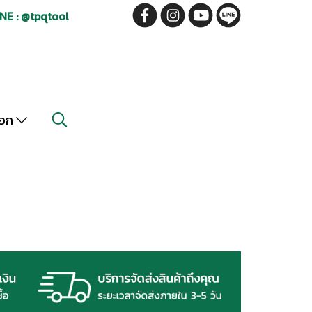
NE : @tpqtool
็อก