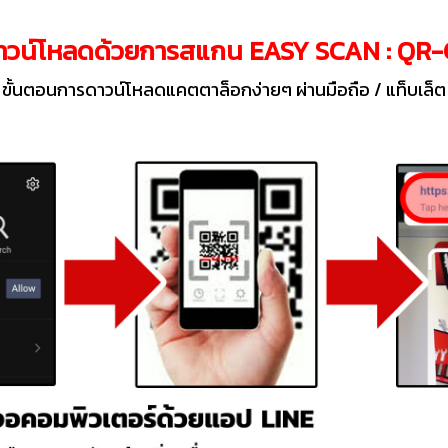
ดาวน์โหลดด้วยการสแกน EASY SCAN : QR
ขั้นตอนการดาวน์โหลดแคตตาล็อกง่ายๆ ผ่านมือถือ / แท็บเล็ต