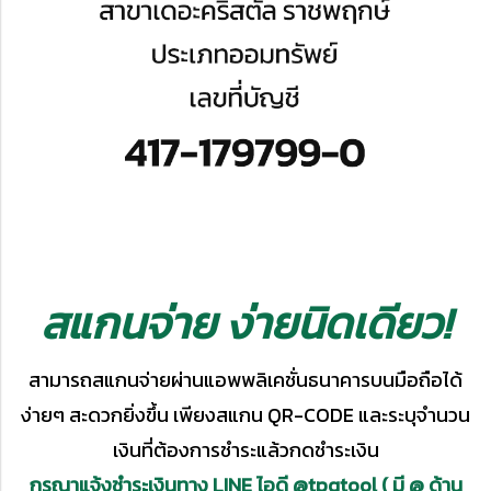
สแกนจ่าย ง่ายนิดเดียว!
สามารถสแกนจ่ายผ่านแอพพลิเคชั่นธนาคารบนมือถือได้
ง่ายๆ สะดวกยิ่งขึ้น เพียงสแกน QR-CODE และระบุจำนวน
เงินที่ต้องการชำระแล้วกดชำระเงิน
กรุณาแจ้งชำระเงินทาง LINE ไอดี @tpqtool ( มี @ ด้าน