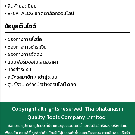
• สินค้ายอดนิยม
• E-CATALOG แคตตาล็อคออนไลน์
ข้อมูลเว็บไซต์
• ช่องทางการสั่งซื้อ
• ช่องทางการชำระเงิน
• ช่องทางการจัดส่ง
• แบบฟอร์มขอใบเสนอราคา
• แจ้งชำระเงิน
• สมัครสมาชิก / เข้าสู่ระบบ
• ศูนย์รวมเครื่องมือช่างออนไลน์ คลิก!!
Copyright all rights reserved. Thaiphatanasin
Quality Tools Company Limited.
ข้อความ รูปภาพ รูปแบบ ที่ปรากฏอยู่บนเว็บไซต์นี้ ถือเป็นลิขสิทธิ์ของ บริษัท ไทย
พัฒนสิน ควอลิตี้ ทูลส์ จำกัด ห้ามมิให้ผู้ใดกระทำซ้ำ ลอกเลียนแบบ ดาวน์โหลด หรือนำ