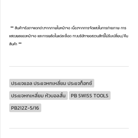
** สินค้าจริงอาจแตกต่างจากภาพในหน้าจอ เนื่องจากการจัดแสงในการถ่ายภาพ การ
แสดงผลของหน้าจอ และการผลิตในแต่ละล็อต ทางบริษัทฯขอสงวนสิทธิ์ไม่รับเปลี่ยน/คืน
สินค้า **
ประแจแอล ประแจหกเหลี่ยม ประแจท็อกซ์
ประแจหกเหลี่ยม หัวบอลสั้น
PB SWISS TOOLS
PB212Z-5/16