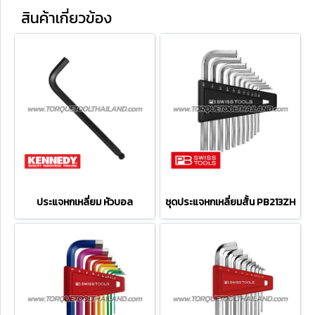
สินค้าเกี่ยวข้อง
ประแจหกเหลี่ยม หัวบอล
ชุดประแจหกเหลี่ยมสั้น PB213ZH