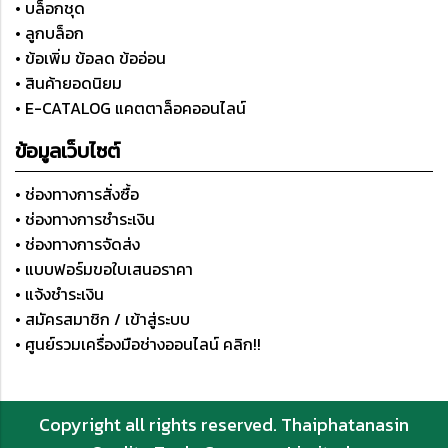
• บล็อกชุด
• ลูกบล็อก
• ข้อเพิ่ม ข้อลด ข้ออ่อน
• สินค้ายอดนิยม
• E-CATALOG แคตตาล็อคออนไลน์
ข้อมูลเว็บไซต์
• ช่องทางการสั่งซื้อ
• ช่องทางการชำระเงิน
• ช่องทางการจัดส่ง
• แบบฟอร์มขอใบเสนอราคา
• แจ้งชำระเงิน
• สมัครสมาชิก / เข้าสู่ระบบ
• ศูนย์รวมเครื่องมือช่างออนไลน์ คลิก!!
Copyright all rights reserved. Thaiphatanasin