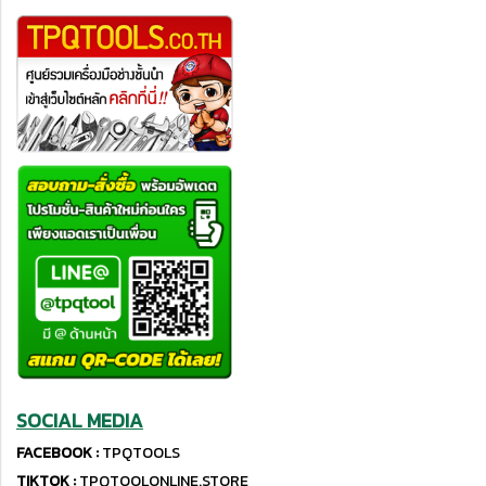
SOCIAL MEDIA
FACEBOOK :
TPQTOOLS
TIKTOK :
TPQTOOLONLINE.STORE