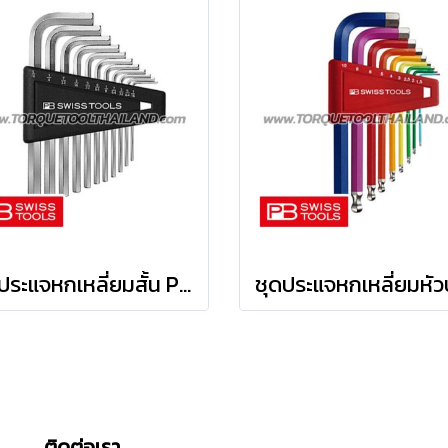
ชุดประแจหกเหลี่ยมสั้น PB213ZH
ติดต่อเรา