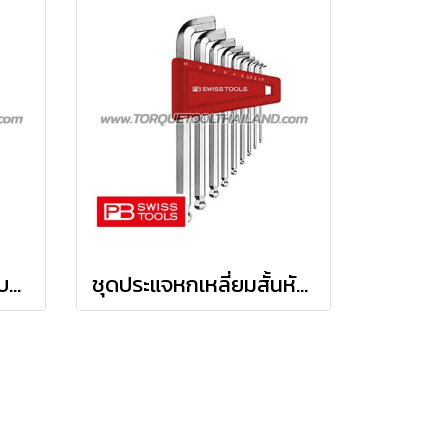
ชุดประแจหกเหลี่ยมหัวบอลสั้น PB212H-10RB
ชุดประแจหกเหลี่ยมสั้นหัวบอล คอสั้น PB2212H