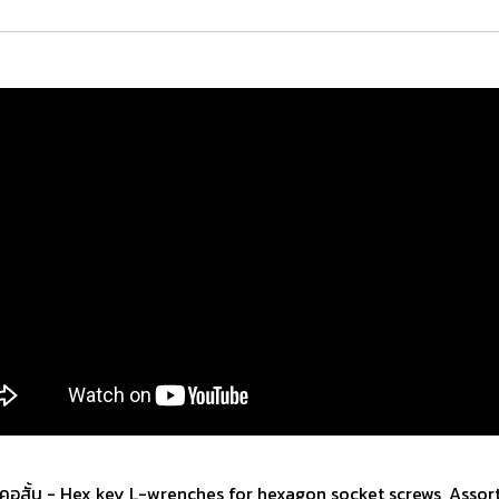
คอสั้น - Hex key L-wrenches for hexagon socket screws, Assor