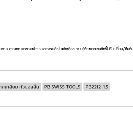
ยภาพ การแสดงผลของหน้าจอ และการผลิตในแต่ละล็อต ทางบริษัทฯขอสงวนสิทธิ์ไม่รับเปลี่ยน/คืนสิน
กเหลี่ยม หัวบอลสั้น
PB SWISS TOOLS
PB2212-1.5