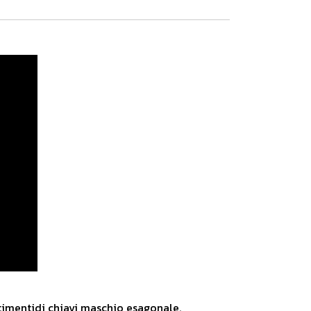
timentidi chiavi maschio esagonale.