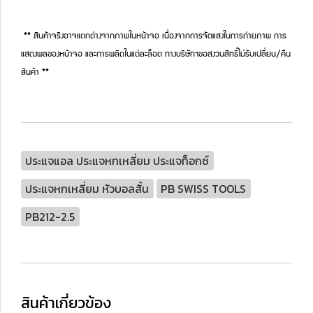
** สินค้าจริงอาจแตกต่างจากภาพในหน้าจอ เนื่องจากการจัดแสงในการถ่ายภาพ การ
แสดงผลของหน้าจอ และการผลิตในแต่ละล็อต ทางบริษัทฯขอสงวนสิทธิ์ไม่รับเปลี่ยน/คืน
สินค้า **
ประแจแอล ประแจหกเหลี่ยม ประแจท็อกซ์
ประแจหกเหลี่ยม หัวบอลสั้น
PB SWISS TOOLS
PB212-2.5
สินค้าเกี่ยวข้อง