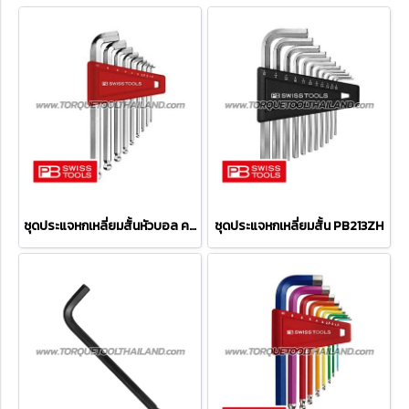
ชุดประแจหกเหลี่ยมสั้นหัวบอล คอสั้น PB2212H
ชุดประแจหกเหลี่ยมสั้น PB213ZH