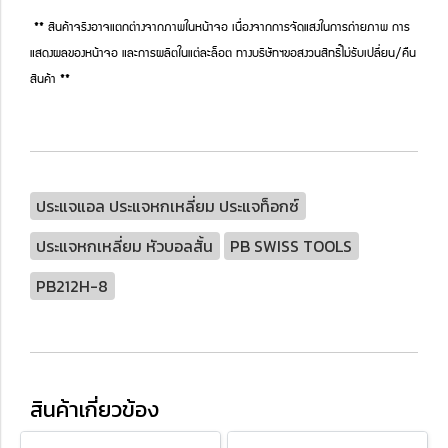
** สินค้าจริงอาจแตกต่างจากภาพในหน้าจอ เนื่องจากการจัดแสงในการถ่ายภาพ การ
แสดงผลของหน้าจอ และการผลิตในแต่ละล็อต ทางบริษัทฯขอสงวนสิทธิ์ไม่รับเปลี่ยน/คืน
สินค้า **
ประแจแอล ประแจหกเหลี่ยม ประแจท็อกซ์
ประแจหกเหลี่ยม หัวบอลสั้น
PB SWISS TOOLS
PB212H-8
สินค้าเกี่ยวข้อง