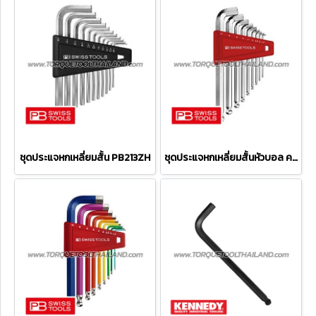
ชุดประแจหกเหลี่ยมสั้น PB213ZH
ชุดประแจหกเหลี่ยมสั้นหัวบอล คอสั้น PB2212H