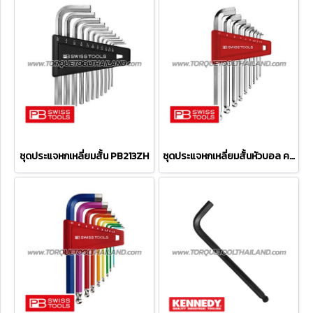
ชุดประแจหกเหลี่ยมสั้น PB213ZH
ชุดประแจหกเหลี่ยมสั้นหัวบอล คอสั้น PB2212H