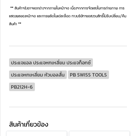
** สินค้าจริงอาจแตกต่างจากภาพในหน้าจอ เนื่องจากการจัดแสงในการถ่ายภาพ การ
แสดงผลของหน้าจอ และการผลิตในแต่ละล็อต ทางบริษัทฯขอสงวนสิทธิ์ไม่รับเปลี่ยน/คืน
สินค้า **
ประแจแอล ประแจหกเหลี่ยม ประแจท็อกซ์
ประแจหกเหลี่ยม หัวบอลสั้น
PB SWISS TOOLS
PB212H-6
สินค้าเกี่ยวข้อง