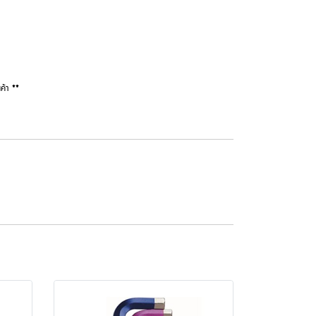
ค้า **