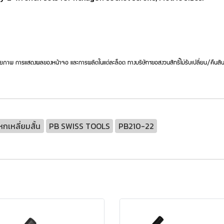
ยภาพ การแสดงผลของหน้าจอ และการผลิตในแต่ละล็อต ทางบริษัทฯขอสงวนสิทธิ์ไม่รับเปลี่ยน/คืนสิน
กเหลี่ยมสั้น
PB SWISS TOOLS
PB210-22