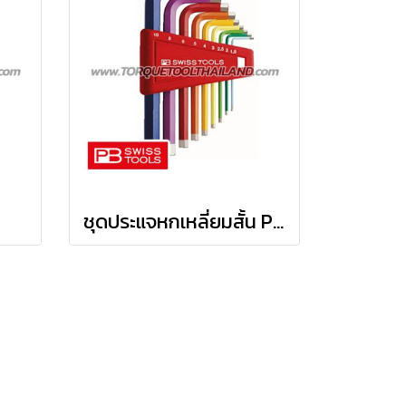
ชุดประแจหกเหลี่ยมสั้น PB210H-10RB