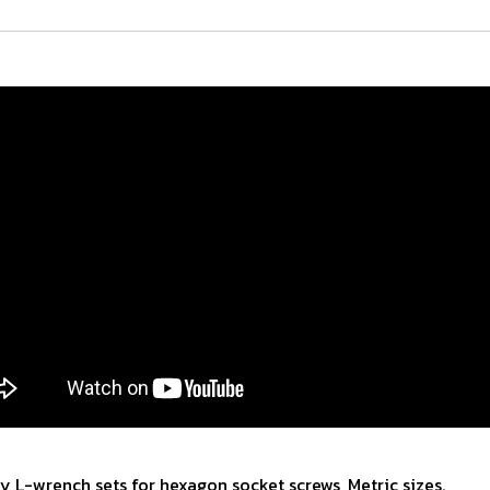
ey L-wrench sets for hexagon socket screws, Metric sizes.