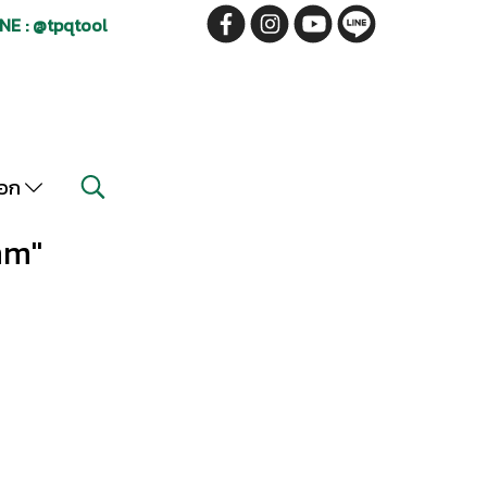
NE : @tpqtool
็อก
mm"