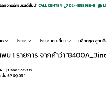
ะแจทอร์คแบรนด์ชั้นนำ
CALL CENTER
02-4898958-9
LI
นด์
ประแจ
ประแจหกเหลี่ยม
บล็อกชุด ลูกบล
นพบ 1 รายการ จากคำว่า"8400A_3in
R 1") Hand Sockets
สั้น 6P SQ.DR 1