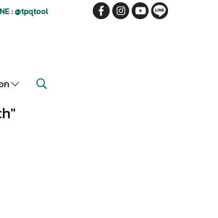
NE : @tpqtool
็อก
ch"