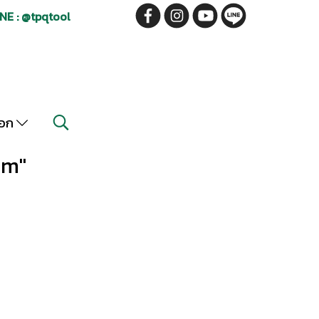
NE : @tpqtool
็อก
mm"