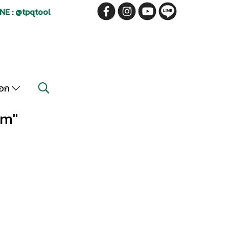
NE : @tpqtool
็อก
mm"