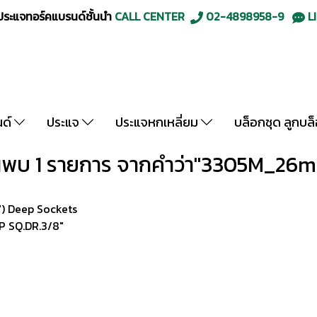
ะแจทอร์คแบรนด์ชั้นนำ
CALL CENTER
02-4898958-9
LI
นด์
ประแจ
ประแจหกเหลี่ยม
บล็อกชุด ลูกบล
นพบ 1 รายการ จากคำว่า"3305M_26
") Deep Sockets
P SQ.DR.3/8"