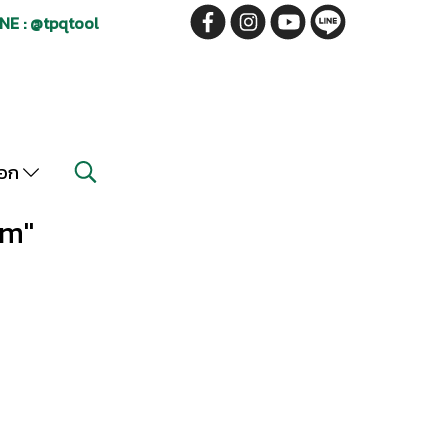
NE : @tpqtool
็อก
mm"