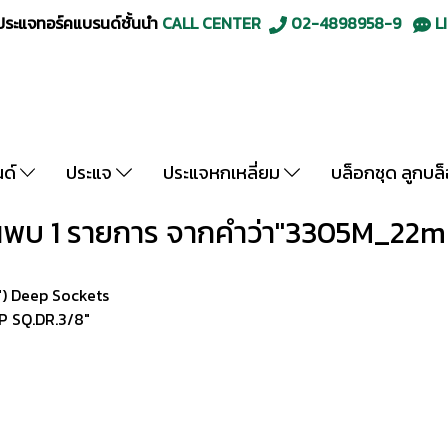
ะแจทอร์คแบรนด์ชั้นนำ
CALL CENTER
02-4898958-9
LI
นด์
ประแจ
ประแจหกเหลี่ยม
บล็อกชุด ลูกบล
นพบ 1 รายการ จากคำว่า"3305M_22
") Deep Sockets
P SQ.DR.3/8"