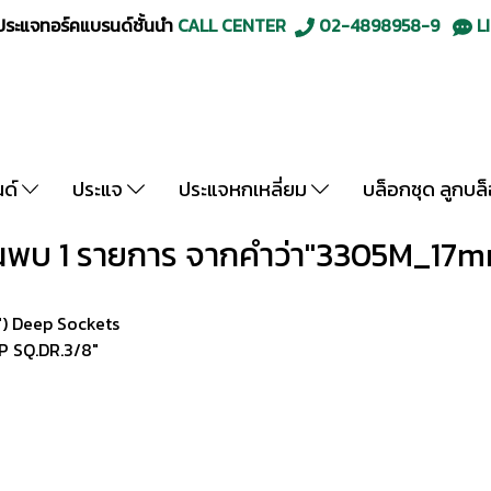
ะแจทอร์คแบรนด์ชั้นนำ
CALL CENTER
02-4898958-9
LI
นด์
ประแจ
ประแจหกเหลี่ยม
บล็อกชุด ลูกบล
นพบ 1 รายการ จากคำว่า"3305M_17
") Deep Sockets
P SQ.DR.3/8"