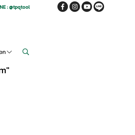
NE : @tpqtool
็อก
mm"