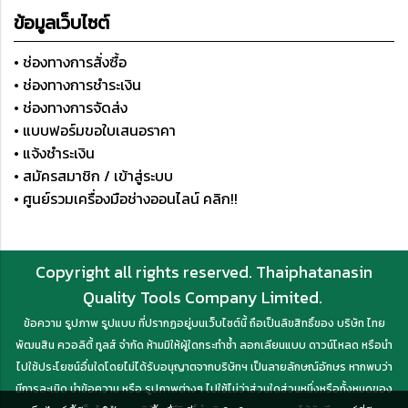
ข้อมูลเว็บไซต์
• ช่องทางการสั่งซื้อ
• ช่องทางการชำระเงิน
• ช่องทางการจัดส่ง
• แบบฟอร์มขอใบเสนอราคา
• แจ้งชำระเงิน
• สมัครสมาชิก / เข้าสู่ระบบ
• ศูนย์รวมเครื่องมือช่างออนไลน์ คลิก!!
Copyright all rights reserved. Thaiphatanasin
Quality Tools Company Limited.
ข้อความ รูปภาพ รูปแบบ ที่ปรากฏอยู่บนเว็บไซต์นี้ ถือเป็นลิขสิทธิ์ของ บริษัท ไทย
พัฒนสิน ควอลิตี้ ทูลส์ จำกัด ห้ามมิให้ผู้ใดกระทำซ้ำ ลอกเลียนแบบ ดาวน์โหลด หรือนำ
ไปใช้ประโยชน์อื่นใดโดยไม่ได้รับอนุญาตจากบริษัทฯ เป็นลายลักษณ์อักษร หากพบว่า
มีการละเมิด นำข้อความ หรือ รูปภาพต่างๆ ไปใช้ไม่ว่าส่วนใดส่วนหนึ่งหรือทั้งหมดของ