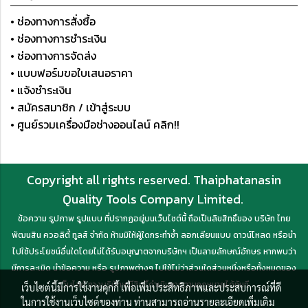
• ช่องทางการสั่งซื้อ
• ช่องทางการชำระเงิน
• ช่องทางการจัดส่ง
• แบบฟอร์มขอใบเสนอราคา
• แจ้งชำระเงิน
• สมัครสมาชิก / เข้าสู่ระบบ
• ศูนย์รวมเครื่องมือช่างออนไลน์ คลิก!!
Copyright all rights reserved. Thaiphatanasin
Quality Tools Company Limited.
ข้อความ รูปภาพ รูปแบบ ที่ปรากฏอยู่บนเว็บไซต์นี้ ถือเป็นลิขสิทธิ์ของ บริษัท ไทย
พัฒนสิน ควอลิตี้ ทูลส์ จำกัด ห้ามมิให้ผู้ใดกระทำซ้ำ ลอกเลียนแบบ ดาวน์โหลด หรือนำ
ไปใช้ประโยชน์อื่นใดโดยไม่ได้รับอนุญาตจากบริษัทฯ เป็นลายลักษณ์อักษร หากพบว่า
มีการละเมิด นำข้อความ หรือ รูปภาพต่างๆ ไปใช้ไม่ว่าส่วนใดส่วนหนึ่งหรือทั้งหมดของ
เว็บไซต์ ทางบริษัทฯ มีสิทธิ์ดำเนินการตามกฎหมายได้ทันที
เว็บไซต์นี้มีการใช้งานคุกกี้ เพื่อเพิ่มประสิทธิภาพและประสบการณ์ที่ดี
ในการใช้งานเว็บไซต์ของท่าน ท่านสามารถอ่านรายละเอียดเพิ่มเติม