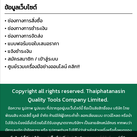
ข้อมูลเว็บไซต์
• ช่องทางการสั่งซื้อ
• ช่องทางการชำระเงิน
• ช่องทางการจัดส่ง
• แบบฟอร์มขอใบเสนอราคา
• แจ้งชำระเงิน
• สมัครสมาชิก / เข้าสู่ระบบ
• ศูนย์รวมเครื่องมือช่างออนไลน์ คลิก!!
Copyright all rights reserved. Thaiphatanasin
Quality Tools Company Limited.
ข้อความ รูปภาพ รูปแบบ ที่ปรากฏอยู่บนเว็บไซต์นี้ ถือเป็นลิขสิทธิ์ของ บริษัท ไทย
พัฒนสิน ควอลิตี้ ทูลส์ จำกัด ห้ามมิให้ผู้ใดกระทำซ้ำ ลอกเลียนแบบ ดาวน์โหลด หรือนำ
ไปใช้ประโยชน์อื่นใดโดยไม่ได้รับอนุญาตจากบริษัทฯ เป็นลายลักษณ์อักษร หากพบว่า
มีการละเมิด นำข้อความ หรือ รูปภาพต่างๆ ไปใช้ไม่ว่าส่วนใดส่วนหนึ่งหรือทั้งหมดของ