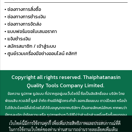
• ช่องทางการสั่งซื้อ
• ช่องทางการชำระเงิน
• ช่องทางการจัดส่ง
• แบบฟอร์มขอใบเสนอราคา
• แจ้งชำระเงิน
• สมัครสมาชิก / เข้าสู่ระบบ
• ศูนย์รวมเครื่องมือช่างออนไลน์ คลิก!!
Copyright all rights reserved. Thaiphatanasin
Quality Tools Company Limited.
ข้อความ รูปภาพ รูปแบบ ที่ปรากฏอยู่บนเว็บไซต์นี้ ถือเป็นลิขสิทธิ์ของ บริษัท ไทย
พัฒนสิน ควอลิตี้ ทูลส์ จำกัด ห้ามมิให้ผู้ใดกระทำซ้ำ ลอกเลียนแบบ ดาวน์โหลด หรือนำ
ไปใช้ประโยชน์อื่นใดโดยไม่ได้รับอนุญาตจากบริษัทฯ เป็นลายลักษณ์อักษร หากพบว่า
มีการละเมิด นำข้อความ หรือ รูปภาพต่างๆ ไปใช้ไม่ว่าส่วนใดส่วนหนึ่งหรือทั้งหมดของ
เว็บไซต์ ทางบริษัทฯ มีสิทธิ์ดำเนินการตามกฎหมายได้ทันที
เว็บไซต์นี้มีการใช้งานคุกกี้ เพื่อเพิ่มประสิทธิภาพและประสบการณ์ที่ดี
ในการใช้งานเว็บไซต์ของท่าน ท่านสามารถอ่านรายละเอียดเพิ่มเติม