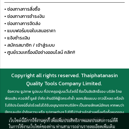
• ช่องทางการสั่งซื้อ
• ช่องทางการชำระเงิน
• ช่องทางการจัดส่ง
• แบบฟอร์มขอใบเสนอราคา
• แจ้งชำระเงิน
• สมัครสมาชิก / เข้าสู่ระบบ
• ศูนย์รวมเครื่องมือช่างออนไลน์ คลิก!!
Copyright all rights reserved. Thaiphatanasin
Quality Tools Company Limited.
ข้อความ รูปภาพ รูปแบบ ที่ปรากฏอยู่บนเว็บไซต์นี้ ถือเป็นลิขสิทธิ์ของ บริษัท ไทย
พัฒนสิน ควอลิตี้ ทูลส์ จำกัด ห้ามมิให้ผู้ใดกระทำซ้ำ ลอกเลียนแบบ ดาวน์โหลด หรือนำ
ไปใช้ประโยชน์อื่นใดโดยไม่ได้รับอนุญาตจากบริษัทฯ เป็นลายลักษณ์อักษร หากพบว่า
มีการละเมิด นำข้อความ หรือ รูปภาพต่างๆ ไปใช้ไม่ว่าส่วนใดส่วนหนึ่งหรือทั้งหมดของ
เว็บไซต์ ทางบริษัทฯ มีสิทธิ์ดำเนินการตามกฎหมายได้ทันที
เว็บไซต์นี้มีการใช้งานคุกกี้ เพื่อเพิ่มประสิทธิภาพและประสบการณ์ที่ดี
ในการใช้งานเว็บไซต์ของท่าน ท่านสามารถอ่านรายละเอียดเพิ่มเติม