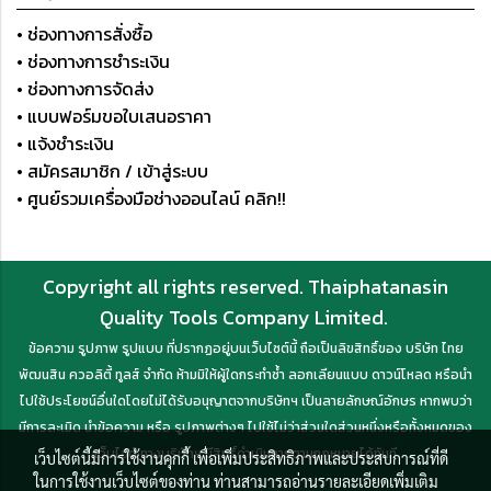
• ช่องทางการสั่งซื้อ
• ช่องทางการชำระเงิน
• ช่องทางการจัดส่ง
• แบบฟอร์มขอใบเสนอราคา
• แจ้งชำระเงิน
• สมัครสมาชิก / เข้าสู่ระบบ
• ศูนย์รวมเครื่องมือช่างออนไลน์ คลิก!!
Copyright all rights reserved. Thaiphatanasin
Quality Tools Company Limited.
ข้อความ รูปภาพ รูปแบบ ที่ปรากฏอยู่บนเว็บไซต์นี้ ถือเป็นลิขสิทธิ์ของ บริษัท ไทย
พัฒนสิน ควอลิตี้ ทูลส์ จำกัด ห้ามมิให้ผู้ใดกระทำซ้ำ ลอกเลียนแบบ ดาวน์โหลด หรือนำ
ไปใช้ประโยชน์อื่นใดโดยไม่ได้รับอนุญาตจากบริษัทฯ เป็นลายลักษณ์อักษร หากพบว่า
มีการละเมิด นำข้อความ หรือ รูปภาพต่างๆ ไปใช้ไม่ว่าส่วนใดส่วนหนึ่งหรือทั้งหมดของ
เว็บไซต์ ทางบริษัทฯ มีสิทธิ์ดำเนินการตามกฎหมายได้ทันที
เว็บไซต์นี้มีการใช้งานคุกกี้ เพื่อเพิ่มประสิทธิภาพและประสบการณ์ที่ดี
ในการใช้งานเว็บไซต์ของท่าน ท่านสามารถอ่านรายละเอียดเพิ่มเติม