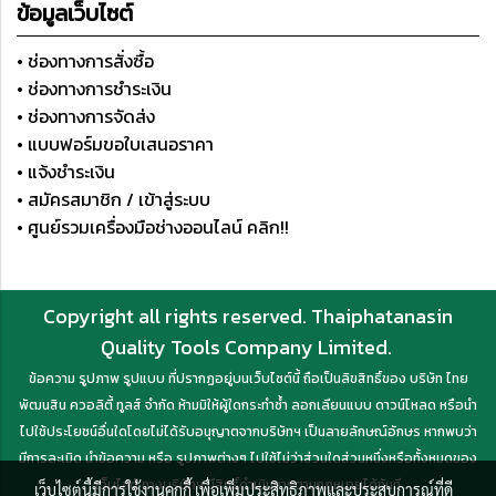
ข้อมูลเว็บไซต์
• ช่องทางการสั่งซื้อ
• ช่องทางการชำระเงิน
• ช่องทางการจัดส่ง
• แบบฟอร์มขอใบเสนอราคา
• แจ้งชำระเงิน
• สมัครสมาชิก / เข้าสู่ระบบ
• ศูนย์รวมเครื่องมือช่างออนไลน์ คลิก!!
Copyright all rights reserved. Thaiphatanasin
Quality Tools Company Limited.
ข้อความ รูปภาพ รูปแบบ ที่ปรากฏอยู่บนเว็บไซต์นี้ ถือเป็นลิขสิทธิ์ของ บริษัท ไทย
พัฒนสิน ควอลิตี้ ทูลส์ จำกัด ห้ามมิให้ผู้ใดกระทำซ้ำ ลอกเลียนแบบ ดาวน์โหลด หรือนำ
ไปใช้ประโยชน์อื่นใดโดยไม่ได้รับอนุญาตจากบริษัทฯ เป็นลายลักษณ์อักษร หากพบว่า
มีการละเมิด นำข้อความ หรือ รูปภาพต่างๆ ไปใช้ไม่ว่าส่วนใดส่วนหนึ่งหรือทั้งหมดของ
เว็บไซต์ ทางบริษัทฯ มีสิทธิ์ดำเนินการตามกฎหมายได้ทันที
เว็บไซต์นี้มีการใช้งานคุกกี้ เพื่อเพิ่มประสิทธิภาพและประสบการณ์ที่ดี