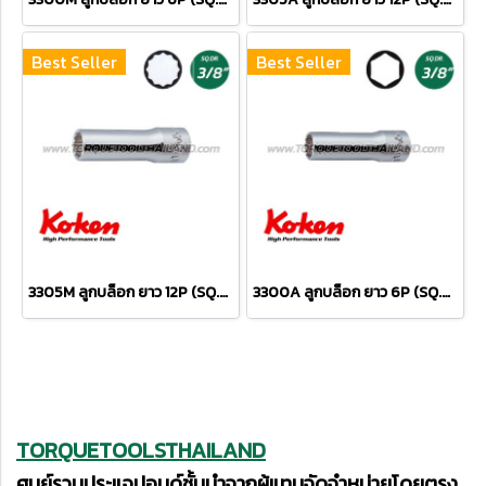
Best Seller
Best Seller
3305M ลูกบล็อก ยาว 12P (SQ.DR.3/8") Deep Sockets
3300A ลูกบล็อก ยาว 6P (SQ.DR.3/8") Deep Sockets
TORQUETOOLSTHAILAND
ศูนย์รวมประแจปอนด์ชั้นนำจากผู้แทนจัดจำหน่ายโดยตรง