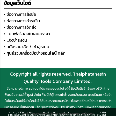
ข้อมูลเว็บไซต์
• ช่องทางการสั่งซื้อ
• ช่องทางการชำระเงิน
• ช่องทางการจัดส่ง
• แบบฟอร์มขอใบเสนอราคา
• แจ้งชำระเงิน
• สมัครสมาชิก / เข้าสู่ระบบ
• ศูนย์รวมเครื่องมือช่างออนไลน์ คลิก!!
Copyright all rights reserved. Thaiphatanasin
Quality Tools Company Limited.
ข้อความ รูปภาพ รูปแบบ ที่ปรากฏอยู่บนเว็บไซต์นี้ ถือเป็นลิขสิทธิ์ของ บริษัท ไทย
พัฒนสิน ควอลิตี้ ทูลส์ จำกัด ห้ามมิให้ผู้ใดกระทำซ้ำ ลอกเลียนแบบ ดาวน์โหลด หรือนำ
ไปใช้ประโยชน์อื่นใดโดยไม่ได้รับอนุญาตจากบริษัทฯ เป็นลายลักษณ์อักษร หากพบว่า
มีการละเมิด นำข้อความ หรือ รูปภาพต่างๆ ไปใช้ไม่ว่าส่วนใดส่วนหนึ่งหรือทั้งหมดของ
เว็บไซต์ ทางบริษัทฯ มีสิทธิ์ดำเนินการตามกฎหมายได้ทันที
เว็บไซต์นี้มีการใช้งานคุกกี้ เพื่อเพิ่มประสิทธิภาพและประสบการณ์ที่ดี