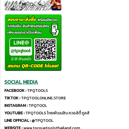
SOCIAL MEDIA
FACEBOOK :
TPQTOOLS
TIKTOK :
TPQTOOLONLINE.STORE
INSTAGRAM :
TPQTOOL
YOUTUBE :
TPQTOOLS ไทยพัฒนสิน ควอลิตี้ ทูลส์
LINE OFFICIAL :
@TPQTOOL
WEBSITE :
www.torquetoolsthailand.com