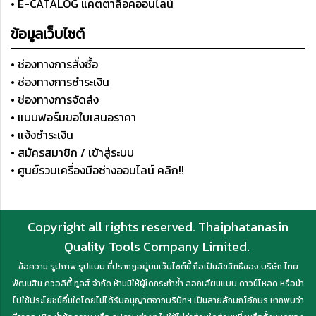
• E-CATALOG แคตตาล็อคออนไลน์
ข้อมูลเว็บไซต์
• ช่องทางการสั่งซื้อ
• ช่องทางการชำระเงิน
• ช่องทางการจัดส่ง
• แบบฟอร์มขอใบเสนอราคา
• แจ้งชำระเงิน
• สมัครสมาชิก / เข้าสู่ระบบ
• ศูนย์รวมเครื่องมือช่างออนไลน์ คลิก!!
Copyright all rights reserved. Thaiphatanasin
Quality Tools Company Limited.
ข้อความ รูปภาพ รูปแบบ ที่ปรากฏอยู่บนเว็บไซต์นี้ ถือเป็นลิขสิทธิ์ของ บริษัท ไทย
พัฒนสิน ควอลิตี้ ทูลส์ จำกัด ห้ามมิให้ผู้ใดกระทำซ้ำ ลอกเลียนแบบ ดาวน์โหลด หรือนำ
ไปใช้ประโยชน์อื่นใดโดยไม่ได้รับอนุญาตจากบริษัทฯ เป็นลายลักษณ์อักษร หากพบว่า