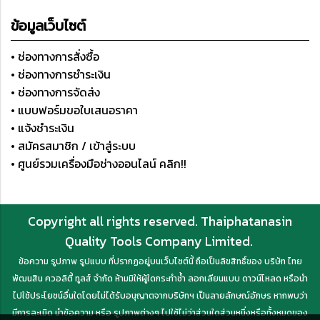
ข้อมูลเว็บไซต์
• ช่องทางการสั่งซื้อ
• ช่องทางการชำระเงิน
• ช่องทางการจัดส่ง
• แบบฟอร์มขอใบเสนอราคา
• แจ้งชำระเงิน
• สมัครสมาชิก / เข้าสู่ระบบ
• ศูนย์รวมเครื่องมือช่างออนไลน์ คลิก!!
Copyright all rights reserved. Thaiphatanasin
Quality Tools Company Limited.
ข้อความ รูปภาพ รูปแบบ ที่ปรากฏอยู่บนเว็บไซต์นี้ ถือเป็นลิขสิทธิ์ของ บริษัท ไทย
พัฒนสิน ควอลิตี้ ทูลส์ จำกัด ห้ามมิให้ผู้ใดกระทำซ้ำ ลอกเลียนแบบ ดาวน์โหลด หรือนำ
ไปใช้ประโยชน์อื่นใดโดยไม่ได้รับอนุญาตจากบริษัทฯ เป็นลายลักษณ์อักษร หากพบว่า
มีการละเมิด นำข้อความ หรือ รูปภาพต่างๆ ไปใช้ไม่ว่าส่วนใดส่วนหนึ่งหรือทั้งหมดของ