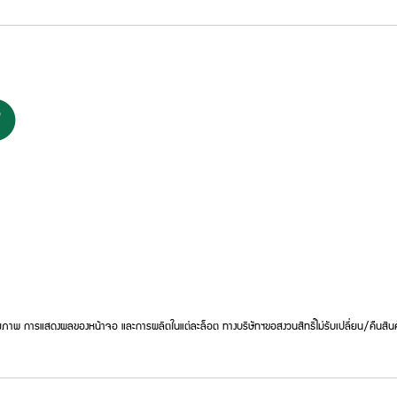
ภาพ การแสดงผลของหน้าจอ และการผลิตในแต่ละล็อต ทางบริษัทฯขอสงวนสิทธิ์ไม่รับเปลี่ยน/คืนสินค