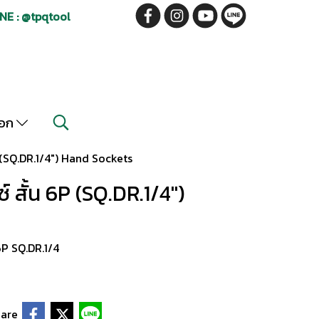
NE : @tpqtool
็อก
(SQ.DR.1/4") Hand Sockets
สั้น 6P (SQ.DR.1/4")
P SQ.DR.1/4
are