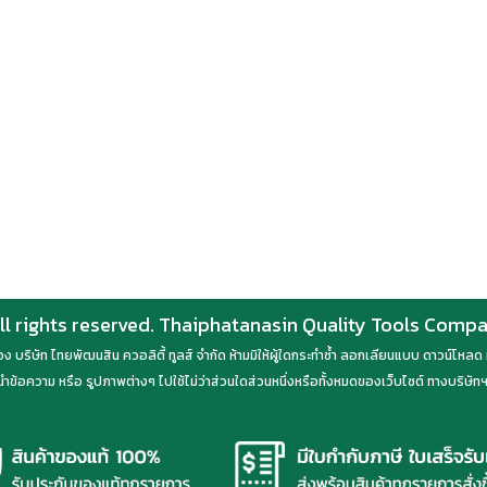
ll rights reserved. Thaiphatanasin Quality Tools Comp
์ของ บริษัท ไทยพัฒนสิน ควอลิตี้ ทูลส์ จำกัด ห้ามมิให้ผู้ใดกระทำซ้ำ ลอกเลียนแบบ ดาวน์โห
ำข้อความ หรือ รูปภาพต่างๆ ไปใช้ไม่ว่าส่วนใดส่วนหนึ่งหรือทั้งหมดของเว็บไซต์ ทางบริษัทฯ 