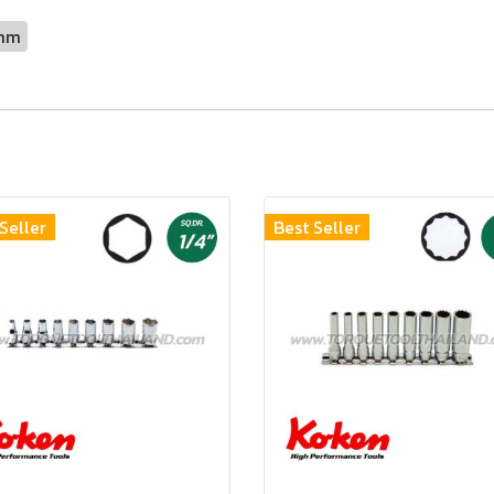
mm
Seller
Best Seller