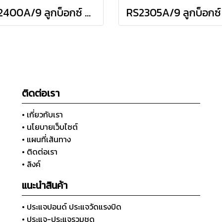
RS2400A/9 ลูกบ็อกซ์ สั้น 6P ชุด 9 ชิ้น (SQ.DR.1/4") Socket Set on Rail
ติดต่อเรา
• เกี่ยวกับเรา
• นโยบายเว็บไซต์
• แผนที่เส้นทาง
• ติดต่อเรา
• ลิงค์
แนะนำสินค้า
• ประแจปอนด์ ประแจวัดแรงบิด
• ประแจ-ประแจรวมชุด