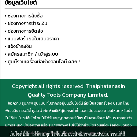
ข้อมูลเว็บไซต์
• ช่องทางการสั่งซื้อ
• ช่องทางการชำระเงิน
• ช่องทางการจัดส่ง
• แบบฟอร์มขอใบเสนอราคา
• แจ้งชำระเงิน
• สมัครสมาชิก / เข้าสู่ระบบ
• ศูนย์รวมเครื่องมือช่างออนไลน์ คลิก!!
Copyright all rights reserved. Thaiphatanasin
Quality Tools Company Limited.
ข้อความ รูปภาพ รูปแบบ ที่ปรากฏอยู่บนเว็บไซต์นี้ ถือเป็นลิขสิทธิ์ของ บริษัท ไทย
พัฒนสิน ควอลิตี้ ทูลส์ จำกัด ห้ามมิให้ผู้ใดกระทำซ้ำ ลอกเลียนแบบ ดาวน์โหลด หรือนำ
ไปใช้ประโยชน์อื่นใดโดยไม่ได้รับอนุญาตจากบริษัทฯ เป็นลายลักษณ์อักษร หากพบว่า
มีการละเมิด นำข้อความ หรือ รูปภาพต่างๆ ไปใช้ไม่ว่าส่วนใดส่วนหนึ่งหรือทั้งหมดของ
เว็บไซต์ ทางบริษัทฯ มีสิทธิ์ดำเนินการตามกฎหมายได้ทันที
เว็บไซต์นี้มีการใช้งานคุกกี้ เพื่อเพิ่มประสิทธิภาพและประสบการณ์ที่ดี