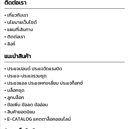
ติดต่อเรา
• เกี่ยวกับเรา
• นโยบายเว็บไซต์
• แผนที่เส้นทาง
• ติดต่อเรา
• ลิงค์
แนะนำสินค้า
• ประแจปอนด์ ประแจวัดแรงบิด
• ประแจ-ประแจรวมชุด
• ประแจแอล ประแจหกเหลี่ยม ประแจท็อกซ์
• บล็อกชุด
• ลูกบล็อก
• ข้อเพิ่ม ข้อลด ข้ออ่อน
• สินค้ายอดนิยม
• E-CATALOG แคตตาล็อคออนไลน์