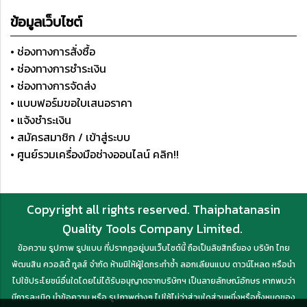
ข้อมูลเว็บไซต์
• ช่องทางการสั่งซื้อ
• ช่องทางการชำระเงิน
• ช่องทางการจัดส่ง
• แบบฟอร์มขอใบเสนอราคา
• แจ้งชำระเงิน
• สมัครสมาชิก / เข้าสู่ระบบ
• ศูนย์รวมเครื่องมือช่างออนไลน์ คลิก!!
Copyright all rights reserved. Thaiphatanasin
Quality Tools Company Limited.
ข้อความ รูปภาพ รูปแบบ ที่ปรากฏอยู่บนเว็บไซต์นี้ ถือเป็นลิขสิทธิ์ของ บริษัท ไทย
พัฒนสิน ควอลิตี้ ทูลส์ จำกัด ห้ามมิให้ผู้ใดกระทำซ้ำ ลอกเลียนแบบ ดาวน์โหลด หรือนำ
ไปใช้ประโยชน์อื่นใดโดยไม่ได้รับอนุญาตจากบริษัทฯ เป็นลายลักษณ์อักษร หากพบว่า
มีการละเมิด นำข้อความ หรือ รูปภาพต่างๆ ไปใช้ไม่ว่าส่วนใดส่วนหนึ่งหรือทั้งหมดของ