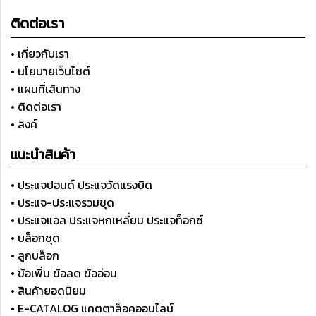
ติดต่อเรา
• เกี่ยวกับเรา
• นโยบายเว็บไซต์
• แผนที่เส้นทาง
• ติดต่อเรา
• ลิงค์
แนะนำสินค้า
• ประแจปอนด์ ประแจวัดแรงบิด
• ประแจ-ประแจรวมชุด
• ประแจแอล ประแจหกเหลี่ยม ประแจท็อกซ์
• บล็อกชุด
• ลูกบล็อก
• ข้อเพิ่ม ข้อลด ข้ออ่อน
• สินค้ายอดนิยม
• E-CATALOG แคตตาล็อคออนไลน์