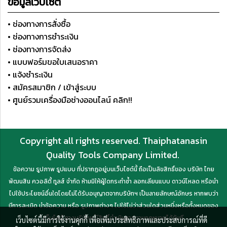
ข้อมูลเว็บไซต์
• ช่องทางการสั่งซื้อ
• ช่องทางการชำระเงิน
• ช่องทางการจัดส่ง
• แบบฟอร์มขอใบเสนอราคา
• แจ้งชำระเงิน
• สมัครสมาชิก / เข้าสู่ระบบ
• ศูนย์รวมเครื่องมือช่างออนไลน์ คลิก!!
Copyright all rights reserved. Thaiphatanasin
Quality Tools Company Limited.
ข้อความ รูปภาพ รูปแบบ ที่ปรากฏอยู่บนเว็บไซต์นี้ ถือเป็นลิขสิทธิ์ของ บริษัท ไทย
พัฒนสิน ควอลิตี้ ทูลส์ จำกัด ห้ามมิให้ผู้ใดกระทำซ้ำ ลอกเลียนแบบ ดาวน์โหลด หรือนำ
ไปใช้ประโยชน์อื่นใดโดยไม่ได้รับอนุญาตจากบริษัทฯ เป็นลายลักษณ์อักษร หากพบว่า
มีการละเมิด นำข้อความ หรือ รูปภาพต่างๆ ไปใช้ไม่ว่าส่วนใดส่วนหนึ่งหรือทั้งหมดของ
เว็บไซต์ ทางบริษัทฯ มีสิทธิ์ดำเนินการตามกฎหมายได้ทันที
เว็บไซต์นี้มีการใช้งานคุกกี้ เพื่อเพิ่มประสิทธิภาพและประสบการณ์ที่ดี