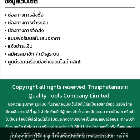
ข้อมูลเว็บไซต์
• ช่องทางการสั่งซื้อ
• ช่องทางการชำระเงิน
• ช่องทางการจัดส่ง
• แบบฟอร์มขอใบเสนอราคา
• แจ้งชำระเงิน
• สมัครสมาชิก / เข้าสู่ระบบ
• ศูนย์รวมเครื่องมือช่างออนไลน์ คลิก!!
Copyright all rights reserved. Thaiphatanasin
Quality Tools Company Limited.
ข้อความ รูปภาพ รูปแบบ ที่ปรากฏอยู่บนเว็บไซต์นี้ ถือเป็นลิขสิทธิ์ของ บริษัท ไทย
พัฒนสิน ควอลิตี้ ทูลส์ จำกัด ห้ามมิให้ผู้ใดกระทำซ้ำ ลอกเลียนแบบ ดาวน์โหลด หรือนำ
ไปใช้ประโยชน์อื่นใดโดยไม่ได้รับอนุญาตจากบริษัทฯ เป็นลายลักษณ์อักษร หากพบว่า
มีการละเมิด นำข้อความ หรือ รูปภาพต่างๆ ไปใช้ไม่ว่าส่วนใดส่วนหนึ่งหรือทั้งหมดของ
เว็บไซต์ ทางบริษัทฯ มีสิทธิ์ดำเนินการตามกฎหมายได้ทันที
เว็บไซต์นี้มีการใช้งานคุกกี้ เพื่อเพิ่มประสิทธิภาพและประสบการณ์ที่ดี