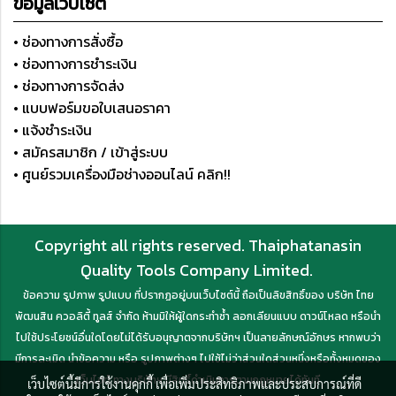
ข้อมูลเว็บไซต์
• ช่องทางการสั่งซื้อ
• ช่องทางการชำระเงิน
• ช่องทางการจัดส่ง
• แบบฟอร์มขอใบเสนอราคา
• แจ้งชำระเงิน
• สมัครสมาชิก / เข้าสู่ระบบ
• ศูนย์รวมเครื่องมือช่างออนไลน์ คลิก!!
Copyright all rights reserved. Thaiphatanasin
Quality Tools Company Limited.
ข้อความ รูปภาพ รูปแบบ ที่ปรากฏอยู่บนเว็บไซต์นี้ ถือเป็นลิขสิทธิ์ของ บริษัท ไทย
พัฒนสิน ควอลิตี้ ทูลส์ จำกัด ห้ามมิให้ผู้ใดกระทำซ้ำ ลอกเลียนแบบ ดาวน์โหลด หรือนำ
ไปใช้ประโยชน์อื่นใดโดยไม่ได้รับอนุญาตจากบริษัทฯ เป็นลายลักษณ์อักษร หากพบว่า
มีการละเมิด นำข้อความ หรือ รูปภาพต่างๆ ไปใช้ไม่ว่าส่วนใดส่วนหนึ่งหรือทั้งหมดของ
เว็บไซต์ ทางบริษัทฯ มีสิทธิ์ดำเนินการตามกฎหมายได้ทันที
เว็บไซต์นี้มีการใช้งานคุกกี้ เพื่อเพิ่มประสิทธิภาพและประสบการณ์ที่ดี