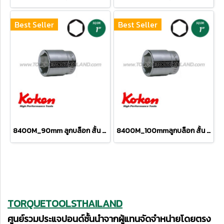
Best Seller
Best Seller
8400M_90mm ลูกบล็อก สั้น 6P (SQ.DR 1") Hand Sockets
8400M_100mmลูกบล็อก สั้น 6P (SQ.DR 1") Hand Sockets
TORQUETOOLSTHAILAND
ศูนย์รวมประแจปอนด์ชั้นนำจากผู้แทนจัดจำหน่ายโดยตรง