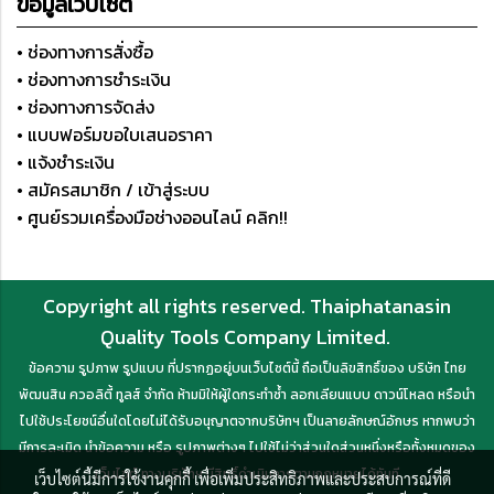
ข้อมูลเว็บไซต์
• ช่องทางการสั่งซื้อ
• ช่องทางการชำระเงิน
• ช่องทางการจัดส่ง
• แบบฟอร์มขอใบเสนอราคา
• แจ้งชำระเงิน
• สมัครสมาชิก / เข้าสู่ระบบ
• ศูนย์รวมเครื่องมือช่างออนไลน์ คลิก!!
Copyright all rights reserved. Thaiphatanasin
Quality Tools Company Limited.
ข้อความ รูปภาพ รูปแบบ ที่ปรากฏอยู่บนเว็บไซต์นี้ ถือเป็นลิขสิทธิ์ของ บริษัท ไทย
พัฒนสิน ควอลิตี้ ทูลส์ จำกัด ห้ามมิให้ผู้ใดกระทำซ้ำ ลอกเลียนแบบ ดาวน์โหลด หรือนำ
ไปใช้ประโยชน์อื่นใดโดยไม่ได้รับอนุญาตจากบริษัทฯ เป็นลายลักษณ์อักษร หากพบว่า
มีการละเมิด นำข้อความ หรือ รูปภาพต่างๆ ไปใช้ไม่ว่าส่วนใดส่วนหนึ่งหรือทั้งหมดของ
เว็บไซต์ ทางบริษัทฯ มีสิทธิ์ดำเนินการตามกฎหมายได้ทันที
เว็บไซต์นี้มีการใช้งานคุกกี้ เพื่อเพิ่มประสิทธิภาพและประสบการณ์ที่ดี