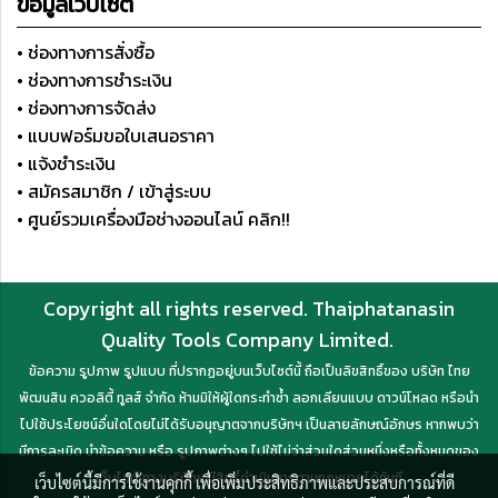
ข้อมูลเว็บไซต์
• ช่องทางการสั่งซื้อ
• ช่องทางการชำระเงิน
• ช่องทางการจัดส่ง
• แบบฟอร์มขอใบเสนอราคา
• แจ้งชำระเงิน
• สมัครสมาชิก / เข้าสู่ระบบ
• ศูนย์รวมเครื่องมือช่างออนไลน์ คลิก!!
Copyright all rights reserved. Thaiphatanasin
Quality Tools Company Limited.
ข้อความ รูปภาพ รูปแบบ ที่ปรากฏอยู่บนเว็บไซต์นี้ ถือเป็นลิขสิทธิ์ของ บริษัท ไทย
พัฒนสิน ควอลิตี้ ทูลส์ จำกัด ห้ามมิให้ผู้ใดกระทำซ้ำ ลอกเลียนแบบ ดาวน์โหลด หรือนำ
ไปใช้ประโยชน์อื่นใดโดยไม่ได้รับอนุญาตจากบริษัทฯ เป็นลายลักษณ์อักษร หากพบว่า
มีการละเมิด นำข้อความ หรือ รูปภาพต่างๆ ไปใช้ไม่ว่าส่วนใดส่วนหนึ่งหรือทั้งหมดของ
เว็บไซต์ ทางบริษัทฯ มีสิทธิ์ดำเนินการตามกฎหมายได้ทันที
เว็บไซต์นี้มีการใช้งานคุกกี้ เพื่อเพิ่มประสิทธิภาพและประสบการณ์ที่ดี