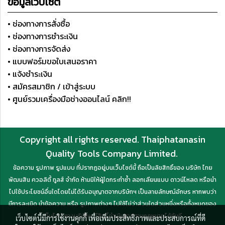
ข้อมูลเว็บไซต์
• ช่องทางการสั่งซื้อ
• ช่องทางการชำระเงิน
• ช่องทางการจัดส่ง
• แบบฟอร์มขอใบเสนอราคา
• แจ้งชำระเงิน
• สมัครสมาชิก / เข้าสู่ระบบ
• ศูนย์รวมเครื่องมือช่างออนไลน์ คลิก!!
Copyright all rights reserved. Thaiphatanasin
Quality Tools Company Limited.
ข้อความ รูปภาพ รูปแบบ ที่ปรากฏอยู่บนเว็บไซต์นี้ ถือเป็นลิขสิทธิ์ของ บริษัท ไทย
พัฒนสิน ควอลิตี้ ทูลส์ จำกัด ห้ามมิให้ผู้ใดกระทำซ้ำ ลอกเลียนแบบ ดาวน์โหลด หรือนำ
ไปใช้ประโยชน์อื่นใดโดยไม่ได้รับอนุญาตจากบริษัทฯ เป็นลายลักษณ์อักษร หากพบว่า
มีการละเมิด นำข้อความ หรือ รูปภาพต่างๆ ไปใช้ไม่ว่าส่วนใดส่วนหนึ่งหรือทั้งหมดของ
เว็บไซต์ ทางบริษัทฯ มีสิทธิ์ดำเนินการตามกฎหมายได้ทันที
เว็บไซต์นี้มีการใช้งานคุกกี้ เพื่อเพิ่มประสิทธิภาพและประสบการณ์ที่ดี