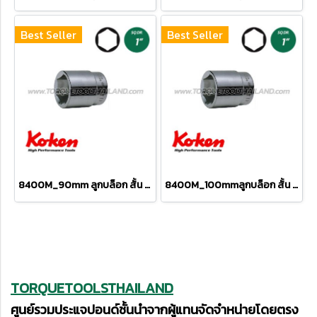
Best Seller
Best Seller
8400M_90mm ลูกบล็อก สั้น 6P (SQ.DR 1") Hand Sockets
8400M_100mmลูกบล็อก สั้น 6P (SQ.DR 1") Hand Sockets
TORQUETOOLSTHAILAND
ศูนย์รวมประแจปอนด์ชั้นนำจากผู้แทนจัดจำหน่ายโดยตรง