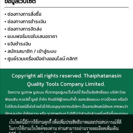
ข้อมูลเว็บไซต์
• ช่องทางการสั่งซื้อ
• ช่องทางการชำระเงิน
• ช่องทางการจัดส่ง
• แบบฟอร์มขอใบเสนอราคา
• แจ้งชำระเงิน
• สมัครสมาชิก / เข้าสู่ระบบ
• ศูนย์รวมเครื่องมือช่างออนไลน์ คลิก!!
Copyright all rights reserved. Thaiphatanasin
Quality Tools Company Limited.
ข้อความ รูปภาพ รูปแบบ ที่ปรากฏอยู่บนเว็บไซต์นี้ ถือเป็นลิขสิทธิ์ของ บริษัท ไทย
พัฒนสิน ควอลิตี้ ทูลส์ จำกัด ห้ามมิให้ผู้ใดกระทำซ้ำ ลอกเลียนแบบ ดาวน์โหลด หรือนำ
ไปใช้ประโยชน์อื่นใดโดยไม่ได้รับอนุญาตจากบริษัทฯ เป็นลายลักษณ์อักษร หากพบว่า
มีการละเมิด นำข้อความ หรือ รูปภาพต่างๆ ไปใช้ไม่ว่าส่วนใดส่วนหนึ่งหรือทั้งหมดของ
เว็บไซต์ ทางบริษัทฯ มีสิทธิ์ดำเนินการตามกฎหมายได้ทันที
เว็บไซต์นี้มีการใช้งานคุกกี้ เพื่อเพิ่มประสิทธิภาพและประสบการณ์ที่ดี
ในการใช้งานเว็บไซต์ของท่าน ท่านสามารถอ่านรายละเอียดเพิ่มเติม