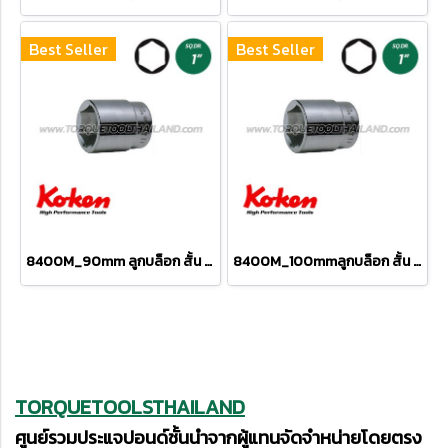
Best Seller
Best Seller
8400M_90mm ลูกบล็อก สั้น 6P (SQ.DR 1") Hand Sockets
8400M_100mmลูกบล็อก สั้น 6P (SQ.DR 1") Hand Sockets
TORQUETOOLSTHAILAND
ศูนย์รวมประแจปอนด์ชั้นนำจากผู้แทนจัดจำหน่ายโดยตรง