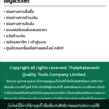
ข้อมูลเว็บไซต์
• ช่องทางการสั่งซื้อ
• ช่องทางการชำระเงิน
• ช่องทางการจัดส่ง
• แบบฟอร์มขอใบเสนอราคา
• แจ้งชำระเงิน
• สมัครสมาชิก / เข้าสู่ระบบ
• ศูนย์รวมเครื่องมือช่างออนไลน์ คลิก!!
Copyright all rights reserved. Thaiphatanasin
Quality Tools Company Limited.
ข้อความ รูปภาพ รูปแบบ ที่ปรากฏอยู่บนเว็บไซต์นี้ ถือเป็นลิขสิทธิ์ของ บริษัท ไทย
พัฒนสิน ควอลิตี้ ทูลส์ จำกัด ห้ามมิให้ผู้ใดกระทำซ้ำ ลอกเลียนแบบ ดาวน์โหลด หรือนำ
ไปใช้ประโยชน์อื่นใดโดยไม่ได้รับอนุญาตจากบริษัทฯ เป็นลายลักษณ์อักษร หากพบว่า
มีการละเมิด นำข้อความ หรือ รูปภาพต่างๆ ไปใช้ไม่ว่าส่วนใดส่วนหนึ่งหรือทั้งหมดของ
เว็บไซต์ ทางบริษัทฯ มีสิทธิ์ดำเนินการตามกฎหมายได้ทันที
เว็บไซต์นี้มีการใช้งานคุกกี้ เพื่อเพิ่มประสิทธิภาพและประสบการณ์ที่ดี