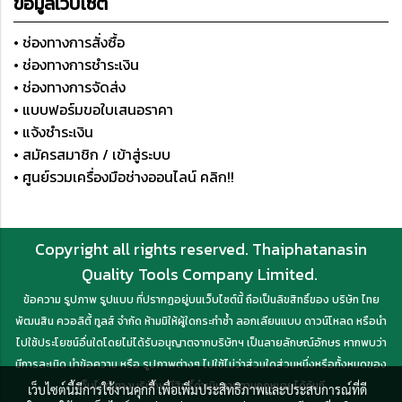
ข้อมูลเว็บไซต์
• ช่องทางการสั่งซื้อ
• ช่องทางการชำระเงิน
• ช่องทางการจัดส่ง
• แบบฟอร์มขอใบเสนอราคา
• แจ้งชำระเงิน
• สมัครสมาชิก / เข้าสู่ระบบ
• ศูนย์รวมเครื่องมือช่างออนไลน์ คลิก!!
Copyright all rights reserved. Thaiphatanasin
Quality Tools Company Limited.
ข้อความ รูปภาพ รูปแบบ ที่ปรากฏอยู่บนเว็บไซต์นี้ ถือเป็นลิขสิทธิ์ของ บริษัท ไทย
พัฒนสิน ควอลิตี้ ทูลส์ จำกัด ห้ามมิให้ผู้ใดกระทำซ้ำ ลอกเลียนแบบ ดาวน์โหลด หรือนำ
ไปใช้ประโยชน์อื่นใดโดยไม่ได้รับอนุญาตจากบริษัทฯ เป็นลายลักษณ์อักษร หากพบว่า
มีการละเมิด นำข้อความ หรือ รูปภาพต่างๆ ไปใช้ไม่ว่าส่วนใดส่วนหนึ่งหรือทั้งหมดของ
เว็บไซต์ ทางบริษัทฯ มีสิทธิ์ดำเนินการตามกฎหมายได้ทันที
เว็บไซต์นี้มีการใช้งานคุกกี้ เพื่อเพิ่มประสิทธิภาพและประสบการณ์ที่ดี