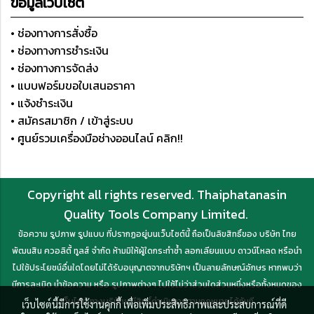
ข้อมูลเว็บไซต์
• ช่องทางการสั่งซื้อ
• ช่องทางการชำระเงิน
• ช่องทางการจัดส่ง
• แบบฟอร์มขอใบเสนอราคา
• แจ้งชำระเงิน
• สมัครสมาชิก / เข้าสู่ระบบ
• ศูนย์รวมเครื่องมือช่างออนไลน์ คลิก!!
Copyright all rights reserved. Thaiphatanasin
Quality Tools Company Limited.
ข้อความ รูปภาพ รูปแบบ ที่ปรากฏอยู่บนเว็บไซต์นี้ ถือเป็นลิขสิทธิ์ของ บริษัท ไทย
พัฒนสิน ควอลิตี้ ทูลส์ จำกัด ห้ามมิให้ผู้ใดกระทำซ้ำ ลอกเลียนแบบ ดาวน์โหลด หรือนำ
ไปใช้ประโยชน์อื่นใดโดยไม่ได้รับอนุญาตจากบริษัทฯ เป็นลายลักษณ์อักษร หากพบว่า
มีการละเมิด นำข้อความ หรือ รูปภาพต่างๆ ไปใช้ไม่ว่าส่วนใดส่วนหนึ่งหรือทั้งหมดของ
เว็บไซต์ ทางบริษัทฯ มีสิทธิ์ดำเนินการตามกฎหมายได้ทันที
เว็บไซต์นี้มีการใช้งานคุกกี้ เพื่อเพิ่มประสิทธิภาพและประสบการณ์ที่ดี