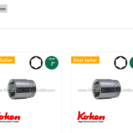
mm
Seller
Best Seller