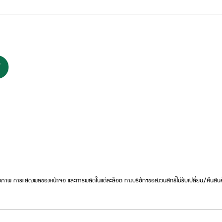
ภาพ การแสดงผลของหน้าจอ และการผลิตในแต่ละล็อต ทางบริษัทฯขอสงวนสิทธิ์ไม่รับเปลี่ยน/คืนสินค