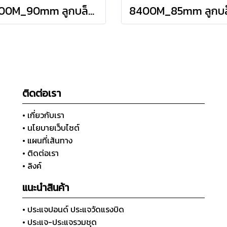
8400M_90mm ลูกบล็อก สั้น 6P (SQ.DR 1") Hand Sockets
ติดต่อเรา
• เกี่ยวกับเรา
• นโยบายเว็บไซต์
• แผนที่เส้นทาง
• ติดต่อเรา
• ลิงค์
แนะนำสินค้า
• ประแจปอนด์ ประแจวัดแรงบิด
• ประแจ-ประแจรวมชุด