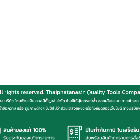
ll rights reserved. Thaiphatanasin Quality Tools Comp
์ของ บริษัท ไทยพัฒนสิน ควอลิตี้ ทูลส์ จำกัด ห้ามมิให้ผู้ใดกระทำซ้ำ ลอกเลียนแบบ ดาวน์โห
ำข้อความ หรือ รูปภาพต่างๆ ไปใช้ไม่ว่าส่วนใดส่วนหนึ่งหรือทั้งหมดของเว็บไซต์ ทางบริษัทฯ 