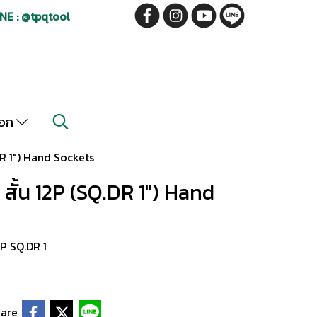
NE : @tpqtool
็อก
R 1") Hand Sockets
้น 12P (SQ.DR 1") Hand
P SQ.DR 1
are