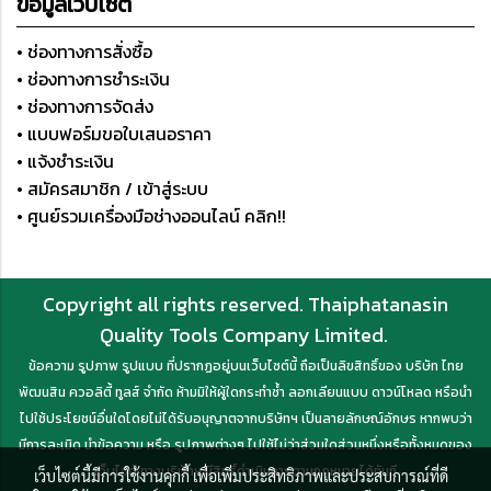
ข้อมูลเว็บไซต์
• ช่องทางการสั่งซื้อ
• ช่องทางการชำระเงิน
• ช่องทางการจัดส่ง
• แบบฟอร์มขอใบเสนอราคา
• แจ้งชำระเงิน
• สมัครสมาชิก / เข้าสู่ระบบ
• ศูนย์รวมเครื่องมือช่างออนไลน์ คลิก!!
Copyright all rights reserved. Thaiphatanasin
Quality Tools Company Limited.
ข้อความ รูปภาพ รูปแบบ ที่ปรากฏอยู่บนเว็บไซต์นี้ ถือเป็นลิขสิทธิ์ของ บริษัท ไทย
พัฒนสิน ควอลิตี้ ทูลส์ จำกัด ห้ามมิให้ผู้ใดกระทำซ้ำ ลอกเลียนแบบ ดาวน์โหลด หรือนำ
ไปใช้ประโยชน์อื่นใดโดยไม่ได้รับอนุญาตจากบริษัทฯ เป็นลายลักษณ์อักษร หากพบว่า
มีการละเมิด นำข้อความ หรือ รูปภาพต่างๆ ไปใช้ไม่ว่าส่วนใดส่วนหนึ่งหรือทั้งหมดของ
เว็บไซต์ ทางบริษัทฯ มีสิทธิ์ดำเนินการตามกฎหมายได้ทันที
เว็บไซต์นี้มีการใช้งานคุกกี้ เพื่อเพิ่มประสิทธิภาพและประสบการณ์ที่ดี