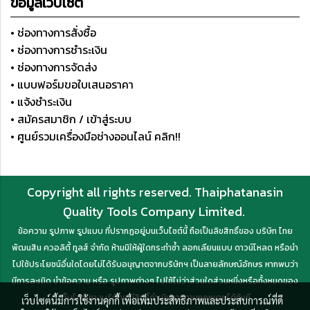
ข้อมูลเว็บไซต์
• ช่องทางการสั่งซื้อ
• ช่องทางการชำระเงิน
• ช่องทางการจัดส่ง
• แบบฟอร์มขอใบเสนอราคา
• แจ้งชำระเงิน
• สมัครสมาชิก / เข้าสู่ระบบ
• ศูนย์รวมเครื่องมือช่างออนไลน์ คลิก!!
Copyright all rights reserved. Thaiphatanasin
Quality Tools Company Limited.
ข้อความ รูปภาพ รูปแบบ ที่ปรากฏอยู่บนเว็บไซต์นี้ ถือเป็นลิขสิทธิ์ของ บริษัท ไทย
พัฒนสิน ควอลิตี้ ทูลส์ จำกัด ห้ามมิให้ผู้ใดกระทำซ้ำ ลอกเลียนแบบ ดาวน์โหลด หรือนำ
ไปใช้ประโยชน์อื่นใดโดยไม่ได้รับอนุญาตจากบริษัทฯ เป็นลายลักษณ์อักษร หากพบว่า
มีการละเมิด นำข้อความ หรือ รูปภาพต่างๆ ไปใช้ไม่ว่าส่วนใดส่วนหนึ่งหรือทั้งหมดของ
เว็บไซต์ ทางบริษัทฯ มีสิทธิ์ดำเนินการตามกฎหมายได้ทันที
เว็บไซต์นี้มีการใช้งานคุกกี้ เพื่อเพิ่มประสิทธิภาพและประสบการณ์ที่ดี