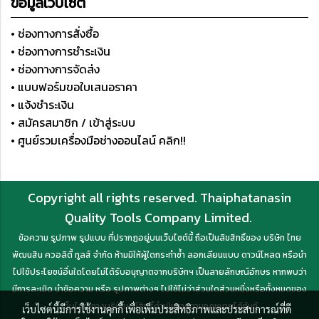
ข้อมูลเว็บไซต์
• ช่องทางการสั่งซื้อ
• ช่องทางการชำระเงิน
• ช่องทางการจัดส่ง
• แบบฟอร์มขอใบเสนอราคา
• แจ้งชำระเงิน
• สมัครสมาชิก / เข้าสู่ระบบ
• ศูนย์รวมเครื่องมือช่างออนไลน์ คลิก!!
Copyright all rights reserved. Thaiphatanasin
Quality Tools Company Limited.
ข้อความ รูปภาพ รูปแบบ ที่ปรากฏอยู่บนเว็บไซต์นี้ ถือเป็นลิขสิทธิ์ของ บริษัท ไทย
พัฒนสิน ควอลิตี้ ทูลส์ จำกัด ห้ามมิให้ผู้ใดกระทำซ้ำ ลอกเลียนแบบ ดาวน์โหลด หรือนำ
ไปใช้ประโยชน์อื่นใดโดยไม่ได้รับอนุญาตจากบริษัทฯ เป็นลายลักษณ์อักษร หากพบว่า
มีการละเมิด นำข้อความ หรือ รูปภาพต่างๆ ไปใช้ไม่ว่าส่วนใดส่วนหนึ่งหรือทั้งหมดของ
เว็บไซต์ ทางบริษัทฯ มีสิทธิ์ดำเนินการตามกฎหมายได้ทันที
เว็บไซต์นี้มีการใช้งานคุกกี้ เพื่อเพิ่มประสิทธิภาพและประสบการณ์ที่ดี