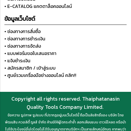
• E-CATALOG แคตตาล็อคออนไลน์
ข้อมูลเว็บไซต์
• ช่องทางการสั่งซื้อ
• ช่องทางการชำระเงิน
• ช่องทางการจัดส่ง
• แบบฟอร์มขอใบเสนอราคา
• แจ้งชำระเงิน
• สมัครสมาชิก / เข้าสู่ระบบ
• ศูนย์รวมเครื่องมือช่างออนไลน์ คลิก!!
Copyright all rights reserved. Thaiphatanasin
Quality Tools Company Limited.
ข้อความ รูปภาพ รูปแบบ ที่ปรากฏอยู่บนเว็บไซต์นี้ ถือเป็นลิขสิทธิ์ของ บริษัท ไทย
พัฒนสิน ควอลิตี้ ทูลส์ จำกัด ห้ามมิให้ผู้ใดกระทำซ้ำ ลอกเลียนแบบ ดาวน์โหลด หรือนำ
ไปใช้ประโยชน์อื่นใดโดยไม่ได้รับอนุญาตจากบริษัทฯ เป็นลายลักษณ์อักษร หากพบว่า