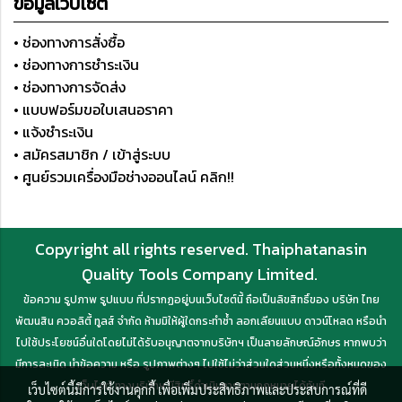
ข้อมูลเว็บไซต์
• ช่องทางการสั่งซื้อ
• ช่องทางการชำระเงิน
• ช่องทางการจัดส่ง
• แบบฟอร์มขอใบเสนอราคา
• แจ้งชำระเงิน
• สมัครสมาชิก / เข้าสู่ระบบ
• ศูนย์รวมเครื่องมือช่างออนไลน์ คลิก!!
Copyright all rights reserved. Thaiphatanasin
Quality Tools Company Limited.
ข้อความ รูปภาพ รูปแบบ ที่ปรากฏอยู่บนเว็บไซต์นี้ ถือเป็นลิขสิทธิ์ของ บริษัท ไทย
พัฒนสิน ควอลิตี้ ทูลส์ จำกัด ห้ามมิให้ผู้ใดกระทำซ้ำ ลอกเลียนแบบ ดาวน์โหลด หรือนำ
ไปใช้ประโยชน์อื่นใดโดยไม่ได้รับอนุญาตจากบริษัทฯ เป็นลายลักษณ์อักษร หากพบว่า
มีการละเมิด นำข้อความ หรือ รูปภาพต่างๆ ไปใช้ไม่ว่าส่วนใดส่วนหนึ่งหรือทั้งหมดของ
เว็บไซต์ ทางบริษัทฯ มีสิทธิ์ดำเนินการตามกฎหมายได้ทันที
เว็บไซต์นี้มีการใช้งานคุกกี้ เพื่อเพิ่มประสิทธิภาพและประสบการณ์ที่ดี