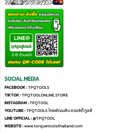
SOCIAL MEDIA
FACEBOOK :
TPQTOOLS
TIKTOK :
TPQTOOLONLINE.STORE
INSTAGRAM :
TPQTOOL
YOUTUBE :
TPQTOOLS ไทยพัฒนสิน ควอลิตี้ ทูลส์
LINE OFFICIAL :
@TPQTOOL
WEBSITE :
www.torquetoolsthailand.com