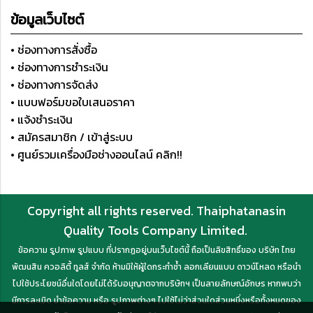
ข้อมูลเว็บไซต์
• ช่องทางการสั่งซื้อ
• ช่องทางการชำระเงิน
• ช่องทางการจัดส่ง
• แบบฟอร์มขอใบเสนอราคา
• แจ้งชำระเงิน
• สมัครสมาชิก / เข้าสู่ระบบ
• ศูนย์รวมเครื่องมือช่างออนไลน์ คลิก!!
Copyright all rights reserved. Thaiphatanasin
Quality Tools Company Limited.
ข้อความ รูปภาพ รูปแบบ ที่ปรากฏอยู่บนเว็บไซต์นี้ ถือเป็นลิขสิทธิ์ของ บริษัท ไทย
พัฒนสิน ควอลิตี้ ทูลส์ จำกัด ห้ามมิให้ผู้ใดกระทำซ้ำ ลอกเลียนแบบ ดาวน์โหลด หรือนำ
ไปใช้ประโยชน์อื่นใดโดยไม่ได้รับอนุญาตจากบริษัทฯ เป็นลายลักษณ์อักษร หากพบว่า
มีการละเมิด นำข้อความ หรือ รูปภาพต่างๆ ไปใช้ไม่ว่าส่วนใดส่วนหนึ่งหรือทั้งหมดของ