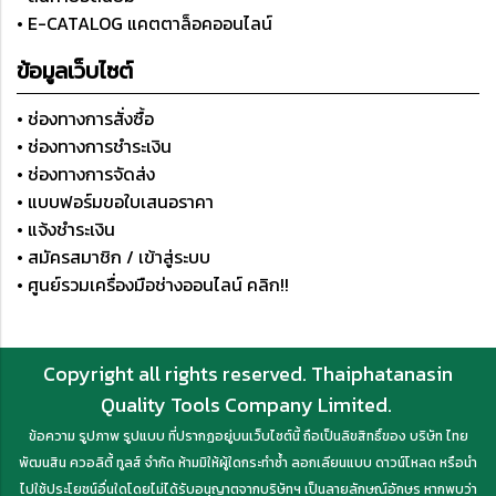
• E-CATALOG แคตตาล็อคออนไลน์
ข้อมูลเว็บไซต์
• ช่องทางการสั่งซื้อ
• ช่องทางการชำระเงิน
• ช่องทางการจัดส่ง
• แบบฟอร์มขอใบเสนอราคา
• แจ้งชำระเงิน
• สมัครสมาชิก / เข้าสู่ระบบ
• ศูนย์รวมเครื่องมือช่างออนไลน์ คลิก!!
Copyright all rights reserved. Thaiphatanasin
Quality Tools Company Limited.
ข้อความ รูปภาพ รูปแบบ ที่ปรากฏอยู่บนเว็บไซต์นี้ ถือเป็นลิขสิทธิ์ของ บริษัท ไทย
พัฒนสิน ควอลิตี้ ทูลส์ จำกัด ห้ามมิให้ผู้ใดกระทำซ้ำ ลอกเลียนแบบ ดาวน์โหลด หรือนำ
ไปใช้ประโยชน์อื่นใดโดยไม่ได้รับอนุญาตจากบริษัทฯ เป็นลายลักษณ์อักษร หากพบว่า