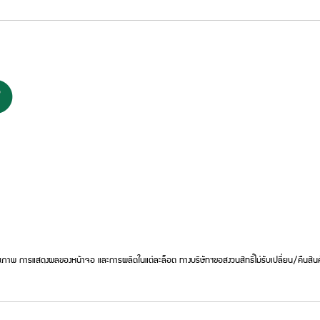
ภาพ การแสดงผลของหน้าจอ และการผลิตในแต่ละล็อต ทางบริษัทฯขอสงวนสิทธิ์ไม่รับเปลี่ยน/คืนสินค