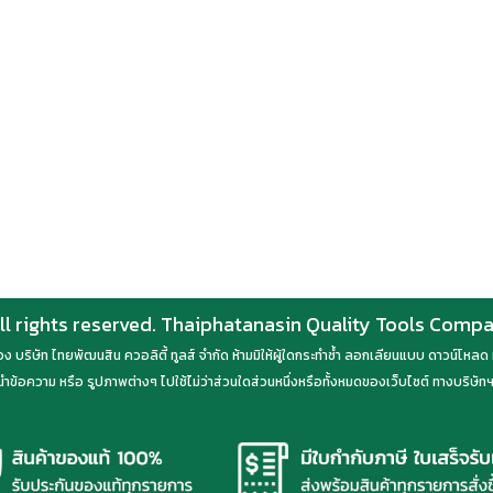
ll rights reserved. Thaiphatanasin Quality Tools Comp
์ของ บริษัท ไทยพัฒนสิน ควอลิตี้ ทูลส์ จำกัด ห้ามมิให้ผู้ใดกระทำซ้ำ ลอกเลียนแบบ ดาวน์โห
ำข้อความ หรือ รูปภาพต่างๆ ไปใช้ไม่ว่าส่วนใดส่วนหนึ่งหรือทั้งหมดของเว็บไซต์ ทางบริษัทฯ 